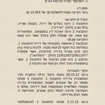
2."הפניקס" חברה לביטוח בע"מ
פסק דין
בפני תביעה קטנה לתשלום סך של 13,354 ₪.
הצדדים לתביעה
התובעת 1 הינה בעלים של דירה, בקומה שנייה,
בתל אביב (להלן: "הדירה").
התובעת 2 הינה עורכת דין במקצועה, המתגוררת
עם אמה, ומי שנטלה חלק בהליך אשר הינו נשוא
התביעה שבפני.
הנתבעת 2 שימשה כמבטחת של דירת התובעת 1,
בפוליסה בת תוקף לביטוח מבנה, לרבות ביטוח בגין
נזקי מים וצנרת בדירה (הרחבה), אשר מספרה
12/013/072/0511477 (להלן: " הפוליסה").
הנתבע 1 הינו סוכן הביטוח של התובעת 1, אשר
באמצעותו נערך חוזה הביטוח עם נתבעת 2.
עיקרי העובדות
ביום 28.10.12 נתגלו כתמי נזילה בתקרת חדר
האמבטיה בדירת התובעת 1. התובעת 1 פנתה
מספר רב של פעמים לשכנה המתגוררת בדירה
בקומה השלישית הממוקמת מעל דירתה, אולם זו
האחרונה סירבה לטפל בנזק שנגרם, והכחישה כי
מקור הנזק מדירתה.
ביום 2.11.12 פנתה התובעת 1 לאינסטלטור