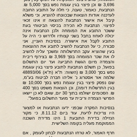
3,696 ₪ וכן פיצוי בגין עגמת נפש בסך 5,000 ₪.
הנתבעת, כאמור, טענה, כי חלה על התובע החובה
לעדכנה אודות הוצאות שבכוונתו להוציא, וכי משלא
קיבל את אישור הנתבעת להוצאה זו אינו זכאי
לפיצוי. הנתבעת לא הכירה בכיסוי הביטוחי בעת
ששכר התובע את המומחה ולכן הנתבעת אינה
יכולה לאחוז בחבל בשני קצותיו ולדרוש כי היה על
התובע לקבל את אישורה. בנסיבות העניין, אני
סבורה, כי על הנתבעת להשיב לתובע את ההוצאות
בעין שהוציא עקב התרשלותה ומשכך עליה להשיב
לו את שכר המומחה בסך 3,969 ₪ בצירוף ריבית
והצמדה מיום הגשת התביעה ועד יום התשלום
בפועל, כן תשלם הנתבעת לתובע פיצוי בגין עוגמת
נפש בסך 3,000 ₪ (השווה: ת"א (ת"א) 48893/06
שלמה אור אסטרוג נ' אליהו חברה לביטוח בע"מ,
שם נפסק פיצוי בגין עוגמת נפש בסך 10,000 ₪
בגין התרשלות דומה), וכן הוצאות משפט בסך 400
₪. הסכומים ישולמו בתוך 30 יום, שאם לא כן יישאו
הפרשי הצמדה וריבית עד מועד התשלום בפועל".
בנסיבות המקרה שבפני ידעו הנתבעות או למצער
היו צריכות לדעת, עוד ביום 8.11.12, כי מקור
הנזילה בדירת התובעת 1 הינו מדירת השכנה
הממוקמת מעליה בקומה השלישית.
חרף האמור, לא טרחו הנתבעות לבחון לעומק , אם