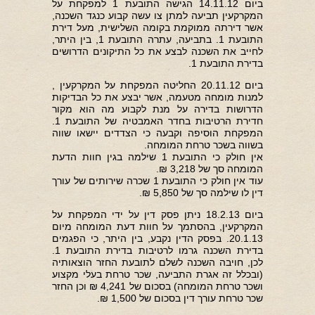
ביום 14.11.12 הגישה התובעת 1 למפקחת על
המקרקעין תביעה למתן צו עשה קבוע כנגד השכנה,
אשר דירתה ממוקמת בקומה השלישית, מעל דירת
התובעת 1. בתביעה, עתרה התובעת 1, בין היתר,
לחייב את השכנה לבצע את כל התיקונים הדרושים
בדירת התובעת 1.
ביום 20.11.12 החליטה המפקחת על המקרקעין ,
למנות מומחה מטעמה, אשר יבצע את כל הבדיקות
הדרושות בדירה על מנת לקבוע מה הוא מקור
חדירת הרטיבות בחדר האמבטיה של התובעת 1.
המפקחת הוסיפה וקבעה כי הצדדים יישאו שווה
בשווה בשכר טרחת המומחה.
אין חולק כי התובעת 1 שילמה בגין חוות הדעת
המומחה סך של 3,218 ₪.
עוד אין חולק כי התובעת 1 שכרה שירותים של עורך
דין לו שילמה סך של 5,850 ₪.
ביום 18.2.13 ניתן פסק דין על ידי המפקחת על
המקרקעין, בהסתמך על חוות דעת המומחה מיום
20.1.13. בפסק הדין נקבע, בין היתר, כי הפגמים
בדירת השכנה גרמו לרטיבות בדירת התובעת 1.
לכן, חויבה השכנה לשלם לתובעת החזר הוצאותיה
(ובכלל זה אגרת התביעה, שכר טרחת בעלי מקצוע
ושכר טרחת המומחה) בסכום של 4,241 ₪ וכן החזר
שכר טרחת עורך דין בסכום של 1,500 ₪.