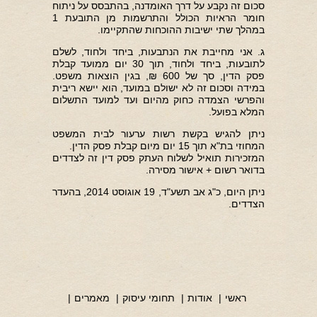
סכום זה נקבע על דרך האומדנה, בהתבסס על ניתוח
חומר הראיות הכולל והתרשמות מן התובעת 1
במהלך שתי ישיבות ההוכחות שהתקיימו.
ג. אני מחייבת את הנתבעות, ביחד ולחוד, לשלם
לתובעות, ביחד ולחוד, תוך 30 יום ממועד קבלת
פסק הדין, סך של 600 ₪, בגין הוצאות משפט.
במידה וסכום זה לא ישולם במועד, הוא יישא ריבית
והפרשי הצמדה כחוק מהיום ועד למועד התשלום
המלא בפועל.
ניתן להגיש בקשת רשות ערעור לבית המשפט
המחוזי בת"א תוך 15 יום מיום קבלת פסק הדין.
המזכירות תואיל לשלוח העתק פסק דין זה לצדדים
בדואר רשום + אישור מסירה.
ניתן היום, כ"ג אב תשע"ד, 19 אוגוסט 2014, בהעדר
הצדדים.
ראשי
|
אודות
|
תחומי עיסוק
|
מאמרים
|