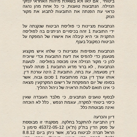
ביטוחי , אם לאו ולא בשאלת מיהות האחראי לנזקי
הנזילה. הנתבעות טוענות, כי כל אחת מהן נהגה
כראוי עת הפנתה את התובעות לתבוע את מקור
הנזק.
הנתבעות מציינות כי פוליסת הביטוח שנקנתה על
ידי התובעת 1 זהה בכיסויים הניתנים בה לפוליסה
התקנית וכי היא קיבלה את אישורו של המפקח על
הביטוח כמקובל בענף.
הנתבעות מוסיפות ומציינות כי שלחו איש מקצוע
מטעמן כדי להפיס את דעת התובעות וכדי שיוכיח
להן כי מקור הנזילה אינו מכוסה בפוליסה . לטענת
הנתבעות , לא ברור מדוע התובעת 1 פנתה לעורך
דין מטעמה, עת בתה, התובעת 2 הינה עורכת דין.
אותו עורך דין גבה מהתובעת 1 סכום גבוה, אשר
בסופו של יום המפקחת על רישום המקרקעין מצאה
כי אינו תואם לעלות הראויה של ניהול ההליך.
לבסוף טוענים הנתבעים, כי מלבד העובדה שאין
כיסוי ביטוחי למקרה, עוגמת הנפש , כלל לא הוכחה
ואינה מבוטחת כלל.
דיון והכרעה
דין התביעה להתקבל בחלקה. מסקנתי זו מבוססת
על פסק הדין בת"ק (ת"א) 45372-05-12 סימון נ'
הראל חברה לביטוח בע"מ, אשר ניתן ביום 8.8.12