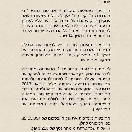
יותר...".
התובעות מוסיפות וטוענות, כי אם סבר נתבע 1 כי
ההרחבה ל"נזקי מים" אין לה כל משמעות כאשר
עסקינן בנזק שנגרם על ידי צד ג' - היה עליו לעדכנן
מבעוד מועד בכתובים ולא בדיעבד. תחת זו העדיף
להחתים את התובעת 1 על הרחבה לפוליסה ולקבל
פרמיות עבורה במשך 14 שנה.
התובעות טוענות עוד, כי יש לראות את הנזילה
מדירת השכנה כמכוסה בפוליסה, בהתבסס על
סעיף 1.י. המעניק כיסוי ביטוחי לשיטפון והצפה
ממקור מים חיצוני.
לטענת התובעות, הנתבעת 2 התעלמה מחובתה
לברר את הנזק. רק לאחר שהוגשה תלונה למפקח על
הביטוח הואילה נתבעת 2 לענות לתובעות ולדחות
את מכתב הדרישה שהופנה אליה בינואר 2013
בטענה כי "הנזק אינו מכוסה על ידי הפוליסה". לדברי
התובעות, נתבעת 2 הפרה את הפוליסה, המהווה
חוזה ביטוח, עקב סירובה לשלם לתובעת את
הוצאותיה בהליך שהתנהל בפני המפקחת על
המקרקעין.
התובעות מעריכות את נזקיהן בסכום של 13,354 ₪,
כפי המפורט להלן:
א. עלות שכר טרחת מומחה (סך של 3,218 ₪).