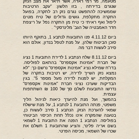
מטעמה, מר רמי ראדה, אשר תיאר את מצב הנזק
שנגרם בדירתה , בזו הלשון: "עקב הרטיבות
שממשיכה להתפשט נגרם נזק רב לתקרה, בפועל
התקרה מתקלפת, גושים גדולים של טיח מטים
ליפול ואף ראיתי כי טיח מן התקרה נפל על ריצפת
חדר האמבטיה של הגב' מלינרסקי" .
ביום 4.11.12 פנו התובעות לנתבע 1, בתוקף היותו
סוכן הביטוח שלהן, על מנת לטפל בנדון, אולם הוא
סירב לעשות דבר מה.
ביום 8.11.12 שלח הנתבע 1 לדירת התובעת 1 נציג
של חברת "אמינות אקספרס" בהתאם לפוליסה.
בדו"ח שמילא נציג "אמינות אקספרס" נרשם כך: "לא
נמצא נזק השייך לדירה, יש רטיבות בתקרה של
המקלחת, יש לפנות לדירה מעל מספר 5". בגין
הבדיקות שערכו נציגי חברת "אמינות אקספרס"
נדרשו התובעות לשלם סך של 100 ₪ השתתפות
עצמית.
בהמשך, ועל מנת להיערך כיאות לניהול הליך
משפטי, פנתה התובעת 1 לנתבע 1, על מנת שישלח
שמאי להערכת הנזק. הנתבע 1 סירב לעשות כן,
בטענה שהמקרה אינו נכלל תחת הכיסוי הביטוחי
בפוליסה. הנתבע 1 הפנה את התובעת 1 לשמאי
בשם אריה פלינר, והציע שהתובעת 1 תשלם את
שכרו של השמאי, מכיסה הפרטי.