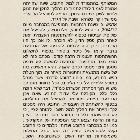
המשותף בהתמודדות למול התובע, שעה שהייתה
אמורה לעמוד לצדו לתמוך בו בהליך, לתקן את הנזק
ולחזור לשכן במידת הצורך, וגרמה לתובע לנהל הליך
ממושך ויקר, כשהיא יושבת על הגדר.
אדגיש, כי טענת הנתבעת, המופיעה במכתבה מיום
30/4/12, כי הוצע לתובע, מלכתחילה, להפעיל את
פוליסת הביטוח בכפוף להשתתפות העצמית, זאת
לאחר מתן פסק הדין, לא הוכחה. לו אכן כך היו
הדברים, ניתן היה לצפות להודעה של הנתבעת
בדבר קיומו של כיסוי ביטוחי בכפוף לתשלום
ההשתתפות העצמית הרבה קודם. מכתב כזה לא
הוצג מצד הנתבעת. הנתבעת למעשה לא צרפה
מסמך וחצי מסמך לכתב ההגנה, והיא המשיכה בקו
של גישה מתנשאת והתנערות מאחריות, תוך הטלת
רפש בתובע, כמו כינויו "תובע סדרתי אשר מנהל
במודע הליכים על גבי הליכים, הכל בחוסר תום לב
משווע תוך הסתרת הכשרתו כעו"ד", דבר שלא הוכח
כלל וכלל. מקובלת עלי עדות התובע שאם אכן
הנתבעת הייתה מסכימה להפעיל את הפוליסה
בכפוף להשתתפות העצמית, התובע היה מסכים
לכך ומייתר את ההליך למול השכן. למותר לציין, כי
לא התרשמתי כלל כי התובע חסר תום לב. עיון
בחוות הדעת שבאו לפני המפקחת על המקרקעין,
כמו גם במכתבי התובע ועדותו מלמדים כי התובע
נקלע לסיטואציה הזויה בה הוא סובל מנזילות
משמעותיות מדירות השכן, כשהנתבעת, השכן,