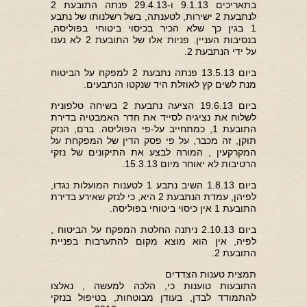
בתאריכים 9.1.13 ו-29.4.13 פנתה התובעת 2
לנתבעת 2 ישירות, לטענתה, בשל רשלנותו של נתבע
1 בגין כך שלא הכיר בכיסוי ביטוחי בפוליסה,
בנסיבות העניין. פניות אלו של התובעת 2 לא נענו
על ידי הנתבעת 2.
ביום 13.5.13 פנתה נתבעת 2 למפקח על הביטוח
מנת לשים קץ לאוזלת היד שנקטו הנתבעים.
ביום 19.6.13 הציעה נתבעת 2 בשיחה טלפונית
לשלוח את נציגיה לסייד את חדר האמבטיה בדירת
התובעת 1, כמתחייב על-פי הפוליסה. ברם, הנזק
תוקן, זה מכבר, על פי פסק הדין של המפקחת על
המקרקעין , המורה לבצע את התיקונים של נזקי
הרטיבות לא יאוחר מיום 15.3.13.
ביום 1.8.13 השיב נתבע 1 לטענות המועלות נגדו,
לפיהן, עמדת הנתבעת 2 היא, כי לנזק שאירע בדירת
התובעת 1 אין כיסוי ביטוחי בפוליסה.
ביום 2.10.13 ניתנה החלטת המפקח על הביטוח ,
לפיה, אין הוא מוצא מקום להתערבות בפניית
התובעת 2.
תמצית טענות הצדדים
התובעות טוענות כי, הלכה למעשה , נאלצו
להתמודד לבדן, בעודן מבוטחות, בטיפול בנזקי