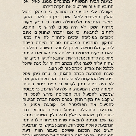
ונציגות הבית המשותף מתנערים ממנו, כאילו אכן
התובע הוא זה שהרטיב את תקרת דירתו.
מקובלת עלי גם עמדת התובע, כי במהלך ניהול
ההליך המשפטי למול השכן, זמן רב לאחר הנזק,
וכאשר הנתבעת מלכתחילה טענה כי הנזק מקורו
מדירת השכן, לא היה מקום לדרוש מן התובע
לחתום לנתבעת, כי אם יתברר שהנזקים אינם
מכוסים בפוליסה יסכים להחזיר לה את כספי
התיקון. הנתבעת כמבטחת סבירה הייתה חייבת
לבדוק מלכתחילה וליתן לתובע תשובה החלטית
האם הנזקים מכוסים בפוליסה אם לאו ואם הייתה
מחליטה לדחות את דרישת התובע לתיקון הנזק, הרי
שהיה עליה לשגר אליו מכתב דחייה על מנת שיוכל
לכלכל את צעדיו. מכתב כזה לא הוצג.
טענת הנתבעת בכתב ההגנה, כי טרם ניתן פסק
דינה של המפקחת לא היה ברור מה מקור הנזק ולכן
לא היה בידה ניתן לקבוע כי קיים כיסוי ביטוחי
תמוהה בלשון המעטה. היעלה על הדעת, כי מבוטח
שמבקש להפעיל את הפוליסה נדרש לפסק דין
שיקבע את מקור הנזק, בטרם תיאות חברת הביטוח
להפעיל את הפוליסה? אני קובעת אפוא, כי
הנתבעת התרשלה בטיפול בפניית התובע, דבר
שגרם לכך שהתובע נאלץ לנהל הליך משפטי מתיש
נגד שכנו וכניסה להוצאות שהיו מתייתרות לו הייתה
הנתבעת פועלת בסבירות. התובע ביקש, כי הנתבעת
תשיב את הסכום ששילם בעבור חוות דעת
המומחה, שהציג בפני המפקחת על המקרקעין בסך