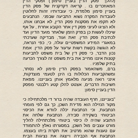
(להלן: "פסק הדין בעניין סימון") ופסקי הדין
המאוזכרים בו . קריאה דקדקנית של פסק הדין
בעניין סימון מלמדת, כי עובדותיו זהות לחלוטין
לעובדות המקרה נשוא התביעה שבפני. הנתבעים
לא תקפו את מסקנות פסק הדין, לא אבחנו אותו,
ולא הציגו לעיוני פסק דין אחר הקובע אחרת , על אף
שיכלו לעשות כן בפרק הזמן שלאחר מועד הדיון ועד
לכתיבת פסק הדין. זאת ועוד, מבדיקה שערכתי
במאגרי המידע המשפטיים עולה, כי, כפי הנראה,
לא הוגשה בקשת רשות ערעור על פסק הדין. אמת
נכון הדבר, כי פסק דין של בית משפט לתביעות
קטנות איננו מחייב את בית משפט זה לצורך הכרעה
בתיק שלפניו .
ברם, משהאמור בפסק הדין סימון לא נסתר,
ומשהקביעות הכלולות בו הינן לטעמי מוצדקות,
אינני רואה מניעה מלאמץ אותן בענייננו. מפאת
חשיבות הדברים, אצטט להלן קטע רלבנטי מפסק
הדין בעניין סימון:
"בענייננו, חרף העובדה שהיה ברור די מלכתחילה כי
מקור הנזילה הוא מדירת השכן, כך גם לפי מומחי
הנתבעת, וכי הנתבעת יכלה לוודא את הכיסוי
הביטוחי בשקידה סבירה, הנתבעת שלחה את
התובע שהיה לו כיסוי ביטוחי מלכתחילה להליך
מורט עצבים מול השכן, במסגרתו נאלץ להתמודד
עם טענות שהוא מרטיב את תקרת ביתו בעצמו.
הנתבעת אף הכבירה וייצגה את נציגות הבית