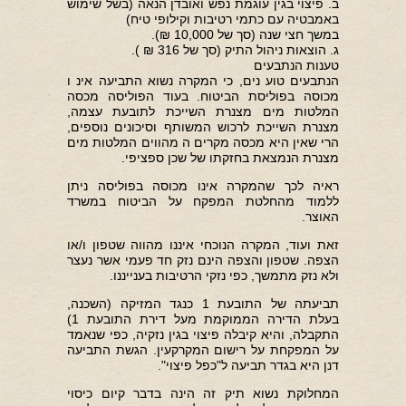
ב. פיצוי בגין עוגמת נפש ואובדן הנאה (בשל שימוש
באמבטיה עם כתמי רטיבות וקילופי טיח)
במשך חצי שנה (סך של 10,000 ₪).
ג. הוצאות ניהול התיק (סך של 316 ₪ ).
טענות הנתבעים
הנתבעים טוע נים, כי המקרה נשוא התביעה אינ ו
מכוסה בפוליסת הביטוח. בעוד הפוליסה מכסה
המלטות מים מצנרת השייכת לתובעת עצמה,
מצנרת השייכת לרכוש המשותף וסיכונים נוספים,
הרי שאין היא מכסה מקרים ה מהווים המלטות מים
מצנרת הנמצאת בחזקתו של שכן ספציפי.
ראיה לכך שהמקרה אינו מכוסה בפוליסה ניתן
ללמוד מהחלטת המפקח על הביטוח במשרד
האוצר.
זאת ועוד, המקרה הנוכחי איננו מהווה שטפון ו/או
הצפה. שטפון והצפה הינם נזק חד פעמי אשר נעצר
ולא נזק מתמשך, כפי נזקי הרטיבות בענייננו.
תביעתה של התובעת 1 כנגד המזיקה (השכנה,
בעלת הדירה הממוקמת מעל דירת התובעת 1)
התקבלה, והיא קיבלה פיצוי בגין נזקיה, כפי שנאמד
על המפקחת על רישום המקרקעין. הגשת התביעה
דנן היא בגדר תביעה ל"כפל פיצוי".
המחלוקת נשוא תיק זה הינה בדבר קיום כיסוי