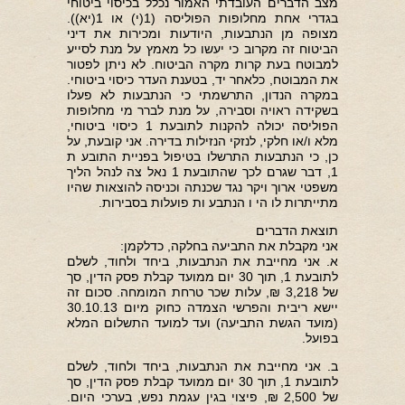
מצב הדברים העובדתי האמור נכלל בכיסוי ביטוחי
בגדרי אחת מחלופות הפוליסה (1(י) או 1(יא)).
מצופה מן הנתבעות, היודעות ומכירות את דיני
הביטוח זה מקרוב כי יעשו כל מאמץ על מנת לסייע
למבוטח בעת קרות מקרה הביטוח. לא ניתן לפטור
את המבוטח, כלאחר יד, בטענת העדר כיסוי ביטוחי.
במקרה הנדון, התרשמתי כי הנתבעות לא פעלו
בשקידה ראויה וסבירה, על מנת לברר מי מחלופות
הפוליסה יכולה להקנות לתובעת 1 כיסוי ביטוחי,
מלא ו/או חלקי, לנזקי הנזילות בדירה. אני קובעת, על
כן, כי הנתבעות התרשלו בטיפול בפניית התובע ת
1, דבר שגרם לכך שהתובעת 1 נאל צה לנהל הליך
משפטי ארוך ויקר נגד שכנתה וכניסה להוצאות שהיו
מתייתרות לו הי ו הנתבע ות פועלות בסבירות.
תוצאת הדברים
אני מקבלת את התביעה בחלקה, כדלקמן:
א. אני מחייבת את הנתבעות, ביחד ולחוד, לשלם
לתובעת 1, תוך 30 יום ממועד קבלת פסק הדין, סך
של 3,218 ₪, עלות שכר טרחת המומחה. סכום זה
יישא ריבית והפרשי הצמדה כחוק מיום 30.10.13
(מועד הגשת התביעה) ועד למועד התשלום המלא
בפועל.
ב. אני מחייבת את הנתבעות, ביחד ולחוד, לשלם
לתובעת 1, תוך 30 יום ממועד קבלת פסק הדין, סך
של 2,500 ₪, פיצוי בגין עגמת נפש, בערכי היום.