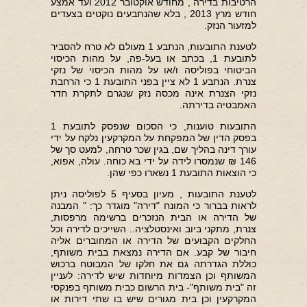
הרטיבות בדירה , מחודש אוקטובר 2012 ועד אמצע
חודש מרץ 2013 , בלא שהנתבעים נוקטים בצעדים
למזעור הנזק.
לטענת התובעות, הנתבע 1 מעולם לא טרח להסביר
לתובעת 1, בכתב או בעל-פה, על מהות הכיסוי
הביטוחי בפוליסה ו/או על מהות הכיסוי של נזקי
צנרת. הנתבע 1 לא ציין בפני התובעת 1 כי הרחבת
נזקי הצנרת אינה מכסה נזק שנגרם לתקרת חדר
האמבטיה בדירתה.
התובעות טוענות, כי הסכום שנפסק לתובעת 1
בפסק הדין של המפקחת על המקרקעין נלקח על ידי
עורך דינה בהליך שם, בגין שכר טרחה, למעט סך של
146 ₪ שנמסרו לידה על ידי בא כוחה. עולה, אפוא,
כי הוצאות התובעת 1 נשארו כפי שהן.
לטענת התובעות , מעיון בסעיף 5 לפוליסה ניתן
לראות בברור כי המונח "דירה" מוגדר כך: " המבנה
של הדירה או הבית הנזכרים ברשימה מרפסות,
צנרת, מתקני ביוב ואינסטלציה.. השייכים לדירה וכל
החלקים הקבועים של הדירה או המחוברים אליה
חיבור של קבע. אם הדירה נמצאת בבית משותף,
כוללת הגדרתה גם את חלקו של המבוטח ברכוש
המשותף וכן הצמדות מיוחדות שיש לדירה: לעניין
זה "בית משותף"- בית הרשום כבית משותף בפנקסי
המקרקעין וכן בית מגורים שיש בו שתי דירות או